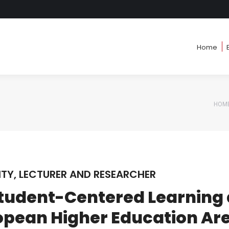
Home
Home
HOM
You 
TY, LECTURER AND RESEARCHER
Student-Centered Learning 
opean Higher Education Ar